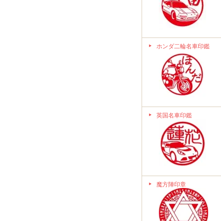
ホンダ二輪名車印鑑
英国名車印鑑
魔方陣印章