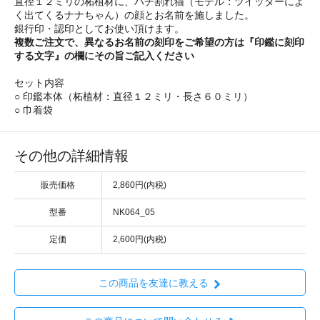
直径１２ミリの柘植材に、ハチ割れ猫（モデル：ツイッターによ
く出てくるナナちゃん）の顔とお名前を施しました。
銀行印・認印としてお使い頂けます。
複数ご注文で、異なるお名前の刻印をご希望の方は『印鑑に刻印
する文字』の欄にその旨ご記入ください
セット内容
○ 印鑑本体（柘植材：直径１２ミリ・長さ６０ミリ）
○ 巾着袋
その他の詳細情報
販売価格
2,860円(内税)
型番
NK064_05
定価
2,600円(内税)
この商品を友達に教える