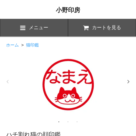
小野印房
メニュー
カートを見る
ホーム
>
猫印鑑
ハチ割れ猫の顔印鑑