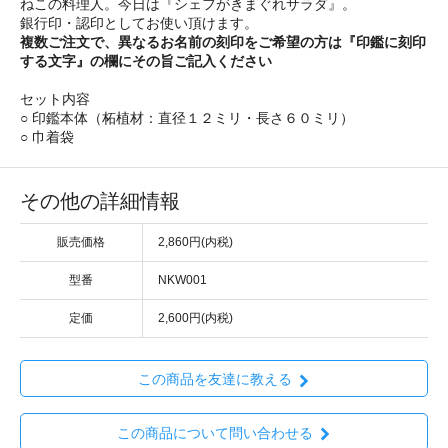
ねこの料理人。今日は『シェフがきまぐれサラダ』。
銀行印・認印としてお使い頂けます。
複数ご注文で、異なるお名前の刻印をご希望の方は『印鑑に刻印
する文字』の欄にその旨ご記入ください
セット内容
○ 印鑑本体（柘植材：直径１２ミリ・長さ６０ミリ）
○ 巾着袋
その他の詳細情報
販売価格
2,860円(内税)
型番
NKW001
定価
2,600円(内税)
この商品を友達に教える
この商品について問い合わせる