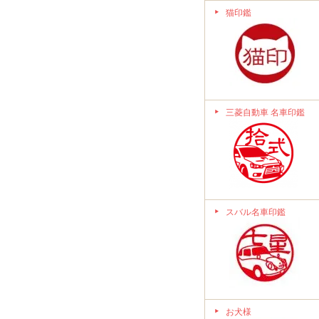
猫印鑑
三菱自動車 名車印鑑
スバル名車印鑑
お犬様