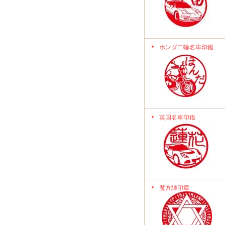
ホンダ二輪名車印鑑
英国名車印鑑
魔方陣印章