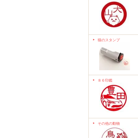
猫のスタンプ
８６印鑑
その他の動物