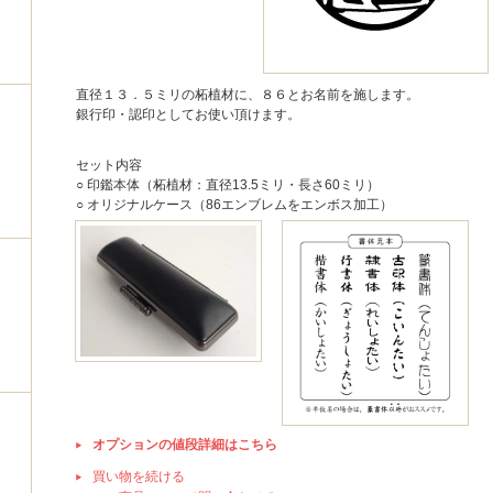
直径１３．５ミリの柘植材に、８６とお名前を施します。
銀行印・認印としてお使い頂けます。
セット内容
○ 印鑑本体（柘植材：直径13.5ミリ・長さ60ミリ）
○ オリジナルケース（86エンブレムをエンボス加工）
オプションの値段詳細はこちら
買い物を続ける