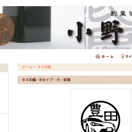
ホーム
８６印鑑
＞
８６印鑑・Bタイプ・小・前期