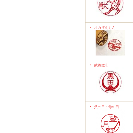
オカザえもん
武将兜印
父の日・母の日