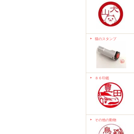
猫のスタンプ
８６印鑑
その他の動物