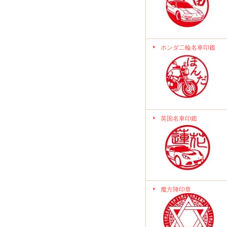
ホンダ二輪名車印鑑
英国名車印鑑
魔方陣印章