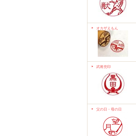
オカザえもん
武将兜印
父の日・母の日