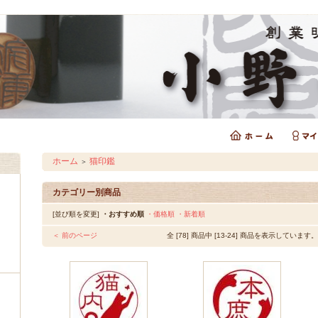
ホーム
猫印鑑
＞
カテゴリー別商品
[並び順を変更]
・おすすめ順
・価格順
・新着順
＜ 前のページ
全 [78] 商品中 [13-24] 商品を表示しています。