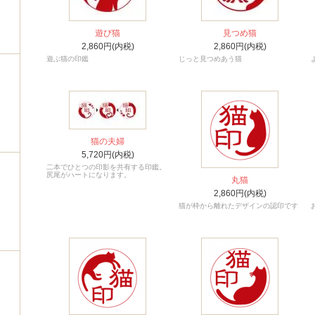
遊び猫
見つめ猫
2,860円(内税)
2,860円(内税)
遊ぶ猫の印鑑
じっと見つめあう猫
猫の夫婦
5,720円(内税)
二本でひとつの印影を共有する印鑑。
尻尾がハートになります。
丸猫
2,860円(内税)
猫が枠から離れたデザインの認印です