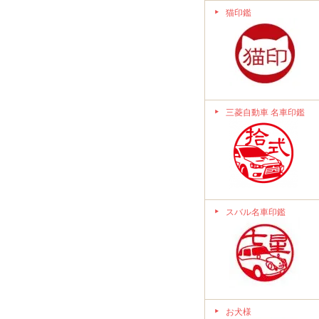
猫印鑑
三菱自動車 名車印鑑
スバル名車印鑑
お犬様