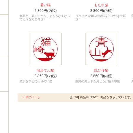
暑い猫
もたれ猫
2,860円(内税)
2,860円(内税)
業界初！暑くてどうしようもなくなっ
リラックス気味の猫様をヒゲ付きで再
てる猫を完全再現！
現
散歩でぶ猫
跳び仔猫
2,860円(内税)
2,860円(内税)
散歩をするでぶ猫の印鑑
跳躍の美しさを見せる仔猫の印鑑
＜ 前のページ
全 [78] 商品中 [13-24] 商品を表示しています。